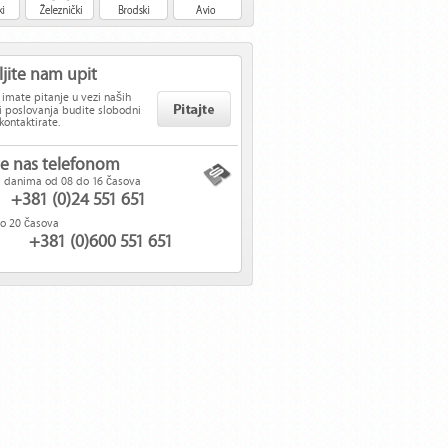
ljite nam upit
 imate pitanje u vezi naših
i poslovanja budite slobodni
kontaktirate.
jte nas telefonom
 danima od 08 do 16 časova
+381 (0)24 551 651
do 20 časova
+381 (0)600 551 651