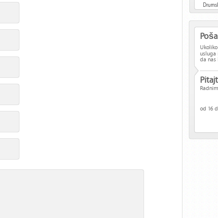
Poša
Ukoliko
usluga 
da nas 
Pita
Radnim
od 16 