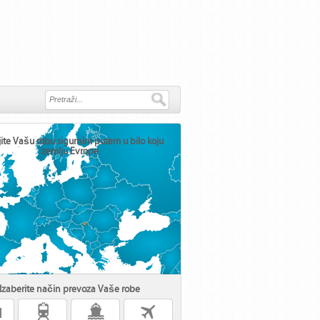
jite Vašu robu sigurnim putem u bilo koju
zemlju Evrope
Izaberite način prevoza Vaše robe